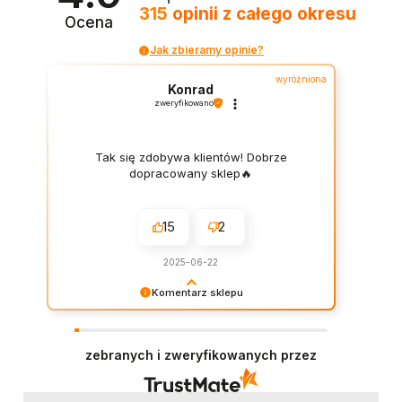
315
opinii
z całego okresu
Ocena
Jak zbieramy opinie?
wyróżniona
Konrad
zweryfikowano
Tak się zdobywa klientów! Dobrze
dopracowany sklep🔥
15
2
2025-06-22
Komentarz sklepu
Dziękujemy za wystawienie opinii – to dla nas
naprawdę ważne. Doceniamy każde dobre
słowo od naszych klientów. Staramy się
zebranych i zweryfikowanych przez
codziennie spełniać oczekiwania kupujących.
Będzie nam miło gościć Cię ponownie!