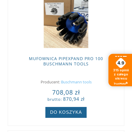
MUFOWNICA PIPEXPAND PRO 100
4.9
BUSCHMANN TOOLS
315
opinii
z całego
okresu
Producent:
Buschmann tools
708,08 zł
870,94 zł
brutto:
DO KOSZYKA