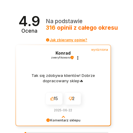
4.9
Na podstawie
316
opinii
z całego okresu
Ocena
Jak zbieramy opinie?
wyróżniona
Konrad
zweryfikowano
Tak się zdobywa klientów! Dobrze
dopracowany sklep🔥
15
2
2025-06-22
Komentarz sklepu
Dziękujemy za wystawienie opinii – to dla nas