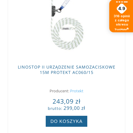
4.9
316
opinii
z całego
okresu
LINOSTOP II URZĄDZENIE SAMOZACISKOWE
15M PROTEKT AC060/15
Producent:
Protekt
243,09 zł
299,00 zł
brutto:
DO KOSZYKA