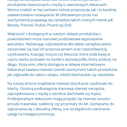
produktów stworzonych z myślą o zawodowych dekarzach.
Można znaleźć w niej zarówno tańsze propozycje, jak i te bardziej
zaawansowane rozwiązania. W oferowanym przez nas
asortymencie pojawiają się narzędzia takich znanych marek jak:
Bessey, Freund, Stubai, Picard czy Erdi.
Większość z dostępnych w naszym sklepie produktów z
powodzeniem może stanowić podstawowe wyposażenie
warsztatu. Wybierając odpowiednie dla siebie narzędzia warto
zastanowić się nad ich przeznaczeniem oraz częstotliwością
użytkowania. Kupując nożyce czy kleszcze, które stale będą w
użyciu warto postawić na model z wyższej półki, który posłuży na
długo. Poza nimi, oferta dostępna w sklepie internetowym
Dekarze.pl zawiera również szeroki asortyment takich produktów
jak zaginadła do rąbka i okapu, młotki blacharskie czy ciesielskie.
Na naszej stronie znajdziecie również dziurkacze i podcinaki do
blachy. Osobną podkategorię stanowią również narzędzia
zaprojektowane z myślą o obróbce dachówek czy łupka.
Profesjonalnym dekarzom mogą przydać się również sznurki i
proszki traserskie, szablony czy przymiary do łat. Zachęcamy do
zapoznania się z aktualną ofertą, a w szczególności zwrócenie
uwagi na trwające promocje.