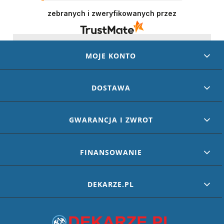
naprawdę ważne. Doceniamy każde dobre
słowo od naszych klientów. Staramy się
zebranych i zweryfikowanych przez
codziennie spełniać oczekiwania kupujących.
Będzie nam miło gościć Cię ponownie!
MOJE KONTO
DOSTAWA
GWARANCJA I ZWROT
FINANSOWANIE
DEKARZE.PL