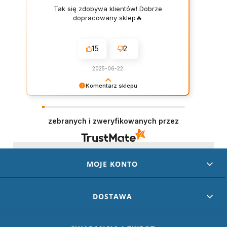
Tak się zdobywa klientów! Dobrze
dopracowany sklep🔥
15
2
2025-06-22
Komentarz sklepu
Dziękujemy za wystawienie opinii – to dla nas
naprawdę ważne. Doceniamy każde dobre
słowo od naszych klientów. Staramy się
zebranych i zweryfikowanych przez
codziennie spełniać oczekiwania kupujących.
Będzie nam miło gościć Cię ponownie!
MOJE KONTO
DOSTAWA