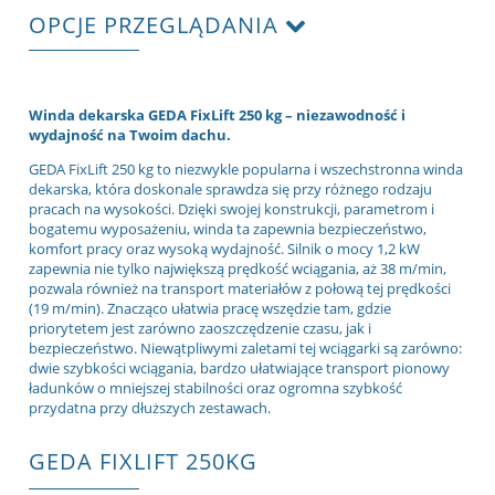
OPCJE PRZEGLĄDANIA
Winda dekarska GEDA FixLift 250 kg – niezawodność i
wydajność na Twoim dachu.
GEDA FixLift 250 kg to niezwykle popularna i wszechstronna winda
dekarska, która doskonale sprawdza się przy różnego rodzaju
pracach na wysokości. Dzięki swojej konstrukcji, parametrom i
bogatemu wyposażeniu, winda ta zapewnia bezpieczeństwo,
komfort pracy oraz wysoką wydajność. Silnik o mocy 1,2 kW
zapewnia nie tylko największą prędkość wciągania, aż 38 m/min,
pozwala również na transport materiałów z połową tej prędkości
(19 m/min). Znacząco ułatwia pracę wszędzie tam, gdzie
priorytetem jest zarówno zaoszczędzenie czasu, jak i
bezpieczeństwo. Niewątpliwymi zaletami tej wciągarki są zarówno:
dwie szybkości wciągania, bardzo ułatwiające transport pionowy
ładunków o mniejszej stabilności oraz ogromna szybkość
przydatna przy dłuższych zestawach.
GEDA FIXLIFT 250KG