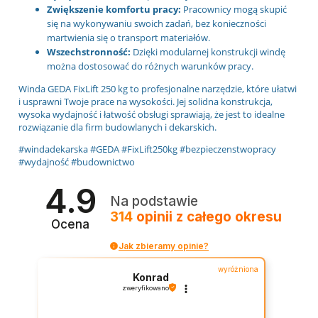
Zwiększenie komfortu pracy:
Pracownicy mogą skupić
się na wykonywaniu swoich zadań, bez konieczności
martwienia się o transport materiałów.
Wszechstronność:
Dzięki modularnej konstrukcji windę
można dostosować do różnych warunków pracy.
Winda GEDA FixLift 250 kg to profesjonalne narzędzie, które ułatwi
i usprawni Twoje prace na wysokości. Jej solidna konstrukcja,
wysoka wydajność i łatwość obsługi sprawiają, że jest to idealne
rozwiązanie dla firm budowlanych i dekarskich.
#windadekarska #GEDA #FixLift250kg #bezpieczenstwopracy
#wydajność #budownictwo
4.9
Na podstawie
314
opinii
z całego okresu
Ocena
Jak zbieramy opinie?
wyróżniona
Konrad
zweryfikowano